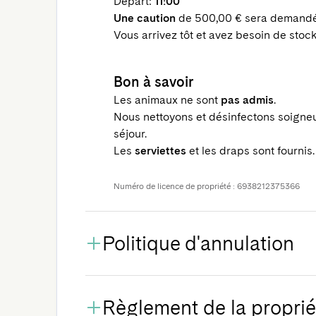
Départ:
11:00
Une caution
de 500,00 € sera demandée
Vous arrivez tôt et avez besoin de sto
Bon à savoir
Les animaux ne sont
pas admis
.
Nous nettoyons et désinfectons soigne
séjour.
Les
serviettes
et les draps sont fournis.
Numéro de licence de propriété : 6938212375366
Politique d'annulation
Règlement de la proprié