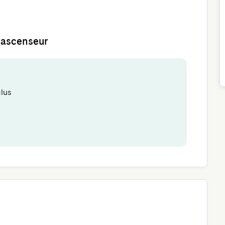
d'ascenseur
clus