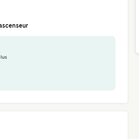
'ascenseur
clus